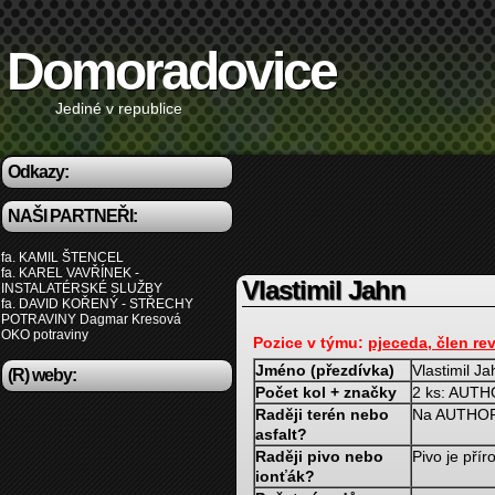
Domoradovice
Jediné v republice
Odkazy:
NAŠI PARTNEŘI:
fa. KAMIL ŠTENCEL
fa. KAREL VAVŘÍNEK -
Vlastimil Jahn
INSTALATÉRSKÉ SLUŽBY
fa. DAVID KOŘENÝ - STŘECHY
POTRAVINY Dagmar Kresová
OKO potraviny
Pozice v týmu:
pjeceda, člen re
Jméno (přezdívka)
Vlastimil J
(R) weby:
Počet kol + značky
2 ks: AUTHO
Raději terén nebo
Na AUTHORU
asfalt?
Raději pivo nebo
Pivo je pří
ionťák?