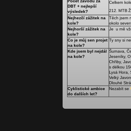
Počet závodů za
Celkem kole
DBT + nejlepší
212. MTB Ž
výsledek?
Nejhezčí zážitek na
Těch jsem mě
kole?
okolo sever
Nejhorší zážitek na
Je u mě vžd
kole?
Co je můj sen projet
Ty sny si 
na kole?
Kde jsem byl nejdál
Šumava, Če
na kole?
Jeseníky, O
Chřiby, Jav
s délkou 15
Lysá Hora, 
Velký Javor
Dlouhé Strá
Cyklistické ambice
Nezabít se
do dalších let?