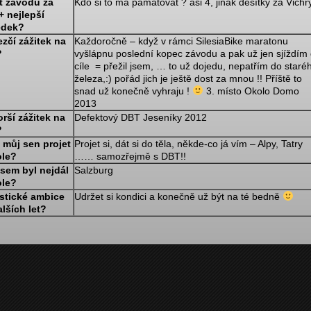
t závodů za
Kdo si to má pamatovat ? asi 4, jinak desítky za Vichr
+ nejlepší
edek?
zčí zážitek na
Každoročně – když v rámci SilesiaBike maratonu
?
vyšlápnu poslední kopec závodu a pak už jen sjíždím
cíle = přežil jsem, … to už dojedu, nepatřím do staré
železa,:) pořád jich je ještě dost za mnou !! Příště to
snad už konečně vyhraju !
3. místo Okolo Domo
2013
rší zážitek na
Defektový DBT Jeseníky 2012
?
 můj sen projet
Projet si, dát si do těla, někde-co já vím – Alpy, Tatry
ole?
…… samozřejmě s DBT!!
jsem byl nejdál
Salzburg
ole?
istické ambice
Udržet si kondici a konečně už být na té bedně
lších let?