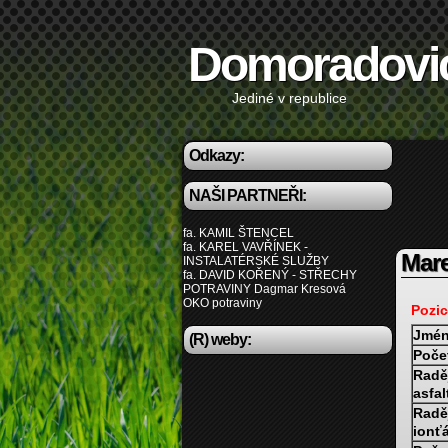
Domoradovi
Jediné v republice
Odkazy:
NAŠI PARTNEŘI:
fa. KAMIL ŠTENCEL
fa. KAREL VAVŘÍNEK -
Mar
INSTALATÉRSKÉ SLUŽBY
fa. DAVID KOŘENÝ - STŘECHY
POTRAVINY Dagmar Kresová
OKO potraviny
Pozic
Jmén
(R) weby:
Poče
Radě
asfal
Radě
ionť