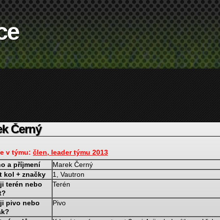
ce
ek Černý
e v týmu:
člen, leader týmu 2013
o a příjmení
Marek Černý
t kol + značky
1, Vautron
ji terén nebo
Terén
t?
ji pivo nebo
Pivo
ák?