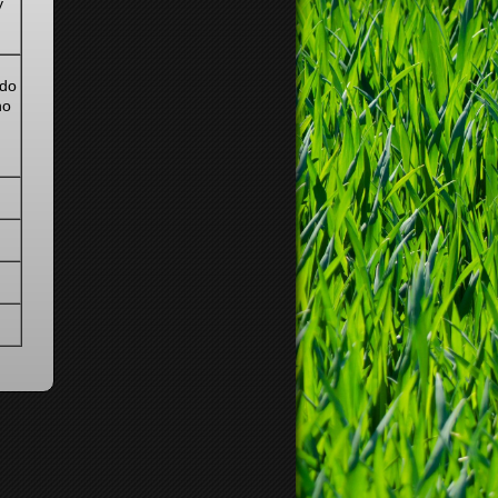
y
 do
ho