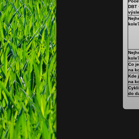
Poče
DBT 
výsl
Nejhe
kole
Nejho
kole
Co je
na k
Kde 
na k
Cykl
do da