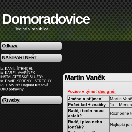
Domoradovice
Jediné v republice
Odkazy:
NAŠI PARTNEŘI:
fa. KAMIL ŠTENCEL
fa. KAREL VAVŘÍNEK -
Martin Vaněk
INSTALATÉRSKÉ SLUŽBY
fa. DAVID KOŘENÝ - STŘECHY
POTRAVINY Dagmar Kresová
OKO potraviny
Pozice v týmu:
designér
Jméno a příjmení
Martin Van
(R) weby:
Počet kol + značky
1x – Merida,
Raději terén nebo
Rozhodně t
asfalt?
Raději pivo nebo
Nejlepší jon
ionťák?