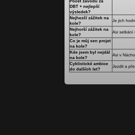
Počet závodů za
DBT + nejlepší
výsledek?
Nejhezčí zážitek na
Je jich hod
kole?
Nejhorší zážitek na
Asi setkání 
kole?
Co je můj sen projet
na kole?
Kde jsem byl nejdál
Asi v Nácho
na kole?
Cyklistické ambice
Jezdit a pře
do dalších let?