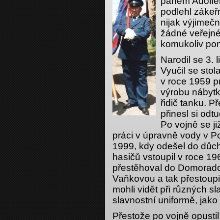
panem Adolfe
podlehl zákeř
nijak výjimeč
žádné veřejné
komukoliv pom
Narodil se 3. 
Vyučil se sto
v roce 1959 p
výrobu nábytku
řidič tanku. P
přinesl si odt
Po vojně se ji
práci v úpravně vody v P
1999, kdy odešel do důc
hasičů vstoupil v roce 19
přestěhoval do Domorado
Vaňkovou a tak přestoupi
mohli vidět při různých sl
slavnostní uniformě, jako
Přestože po vojně opustil