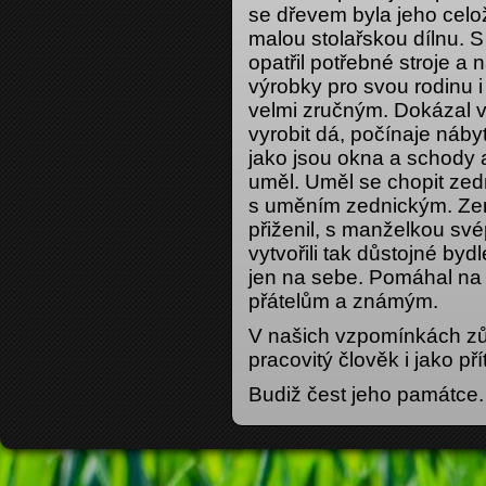
se dřevem byla jeho celo
malou stolařskou dílnu. S
opatřil potřebné stroje a 
výrobky pro svou rodinu 
velmi zručným. Dokázal v
vyrobit dá, počínaje náb
jako jsou okna a schody a
uměl. Uměl se chopit zedn
s uměním zednickým. Zem
přiženil, s manželkou sv
vytvořili tak důstojné byd
jen na sebe. Pomáhal na 
přátelům a známým.
V našich vzpomínkách zů
pracovitý člověk i jako př
Budiž čest jeho památce.