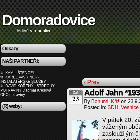
Domoradovice
Jediné v republice
Odkazy:
NAŠI PARTNEŘI:
fa. KAMIL ŠTENCEL
fa. KAREL VAVŘÍNEK -
‹ Prev
INSTALATÉRSKÉ SLUŽBY
fa. DAVID KOŘENÝ - STŘECHY
POTRAVINY Dagmar Kresová
Adolf Jahn *193
Zář
OKO potraviny
23
By
Bohumil Kříž
on
23.9
(R) weby:
Posted In:
SDH
,
Vesnice
V pátek 20. zá
váženým obč
zasloužilým 