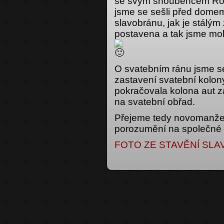
se svým snoubencem Ro
jsme se sešli před domem
slavobránu, jak je stálý
postavena a tak jsme moh
O svatebním ránu jsme se
zastavení svatební kolony
pokračovala kolona aut za
na svatební obřad.
Přejeme tedy novomanžel
porozumění na společné 
FOTO ZE STAVĚNÍ SL