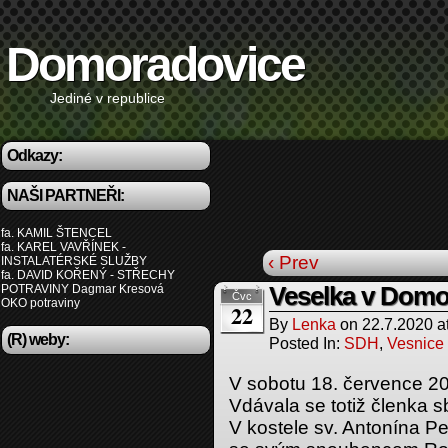
Domoradovice
Jediné v republice
Odkazy:
NAŠI PARTNEŘI:
fa. KAMIL ŠTENCEL
fa. KAREL VAVŘÍNEK -
‹ Prev
INSTALATÉRSKÉ SLUŽBY
fa. DAVID KOŘENÝ - STŘECHY
POTRAVINY Dagmar Kresová
Veselka v Domo
Čvc
OKO potraviny
22
By
Lenka
on
22.7.2020
a
(R) weby:
Posted In:
SDH
,
Vesnice
V sobotu 18. července 20
Vdávala se totiž členka 
V kostele sv. Antonína P