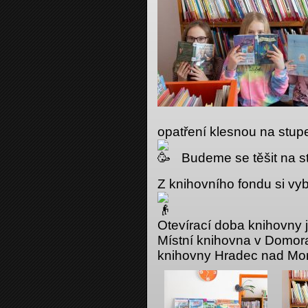
opatření klesnou na st
Budeme se těšit na st
Z knihovního fondu si vy
Otevírací doba knihovny j
Místní knihovna v Domor
knihovny Hradec nad Mor