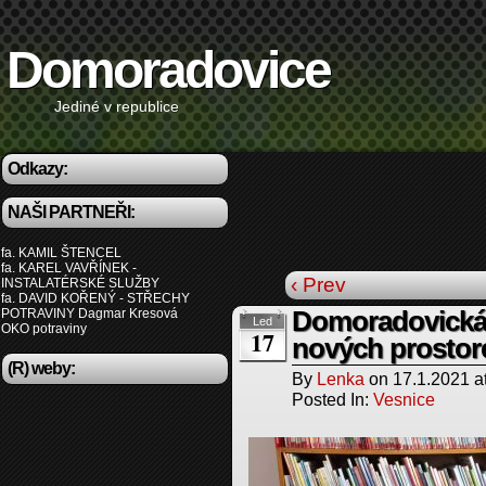
Domoradovice
Jediné v republice
Odkazy:
NAŠI PARTNEŘI:
fa. KAMIL ŠTENCEL
fa. KAREL VAVŘÍNEK -
‹ Prev
INSTALATÉRSKÉ SLUŽBY
fa. DAVID KOŘENÝ - STŘECHY
POTRAVINY Dagmar Kresová
Domoradovická
Led
OKO potraviny
17
nových prostor
(R) weby:
By
Lenka
on
17.1.2021
a
Posted In:
Vesnice